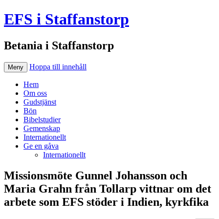
EFS i Staffanstorp
Betania i Staffanstorp
Hoppa till innehåll
Meny
Hem
Om oss
Gudstjänst
Bön
Bibelstudier
Gemenskap
Internationellt
Ge en gåva
Internationellt
Missionsmöte Gunnel Johansson och
Maria Grahn från Tollarp vittnar om det
arbete som EFS stöder i Indien, kyrkfika