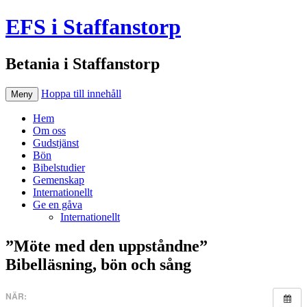
EFS i Staffanstorp
Betania i Staffanstorp
Hoppa till innehåll
Meny
Hem
Om oss
Gudstjänst
Bön
Bibelstudier
Gemenskap
Internationellt
Ge en gåva
Internationellt
”Möte med den uppståndne”
Bibelläsning, bön och sång
NÄR: